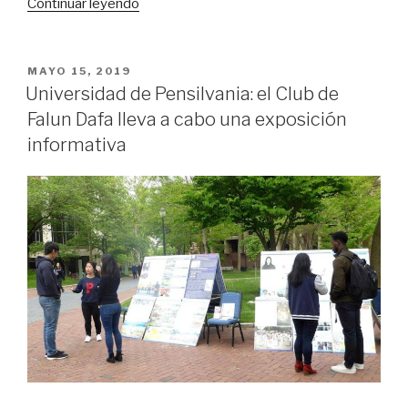
«Australia:
Continuar leyendo
Club
de
Falun
PUBLICADO
MAYO 15, 2019
EL
Dafa
Universidad de Pensilvania: el Club de
en
Falun Dafa lleva a cabo una exposición
la
informativa
Universidad
de
Sidney»