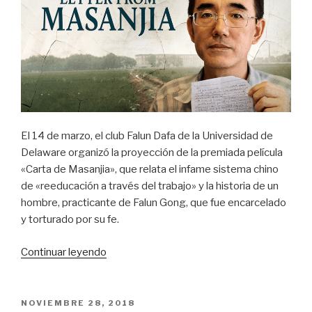
a
cabo
una
exposición
informativa»
El 14 de marzo, el club Falun Dafa de la Universidad de
Delaware organizó la proyección de la premiada película
«Carta de Masanjia», que relata el infame sistema chino
de «reeducación a través del trabajo» y la historia de un
hombre, practicante de Falun Gong, que fue encarcelado
y torturado por su fe.
«Documental
Continuar leyendo
de
derechos
humanos
PUBLICADO
NOVIEMBRE 28, 2018