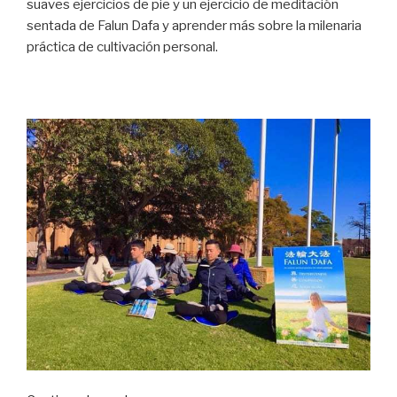
suaves ejercicios de pie y un ejercicio de meditación
Universidad
sentada de Falun Dafa y aprender más sobre la milenaria
de
práctica de cultivación personal.
Nueva
York»