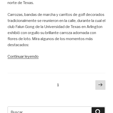
norte de Texas.
Carrozas, bandas de marcha y carritos de golf decorados
tradicionalmente se reunieron en la calle, durante la cual el
club Falun Gong de la Universidad de Texas en Arlington
exhibió con orgullo su brillante carroza adornada con
flores de loto. Mira algunos de los momentos más
destacados:
«Una
Continuar leyendo
brillante
carroza
de
Falun
Navegación
Sigu
Página
1
Dafa
pági
de
se
entradas
exhibe
en
Buscar
el
Busca