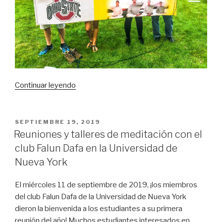
«Actividades
Continuar leyendo
del
club
de
PUBLICADO
SEPTIEMBRE 19, 2019
EL
Falun
Reuniones y talleres de meditación con el
Dafa
club Falun Dafa en la Universidad de
en
Nueva York
la
Universidad
El miércoles 11 de septiembre de 2019, ¡los miembros
estatal
del club Falun Dafa de la Universidad de Nueva York
de
dieron la bienvenida a los estudiantes a su primera
Ohio»
reunión del año! Muchos estudiantes interesados en