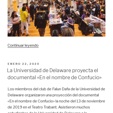
«Actividades
Continuar leyendo
de
Falun
Dafa
PUBLICADO
ENERO 22, 2020
EL
en
La Universidad de Delaware proyecta el
la
documental «En el nombre de Confucio»
Universidad
de
Los miembros del club de Falun Dafa de la Universidad de
Nueva
Delaware organizaron una proyección del documental
York»
«En el nombre de Confucio» la noche del 13 de noviembre
de 2019 en el Teatro Trabant. Asistieron muchos