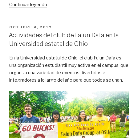
«Proyección
Continuar leyendo
de
película
sobre
PUBLICADO
OCTUBRE 4, 2019
EL
derechos
Actividades del club de Falun Dafa en la
humanos
Universidad estatal de Ohio
en
la
En la Universidad estatal de Ohio, el club Falun Dafa es
Universidad
una organización estudiantil muy activa en el campus, que
de
organiza una variedad de eventos divertidos e
Arlington,
integradores a lo largo del año para que todos se unan.
Texas»