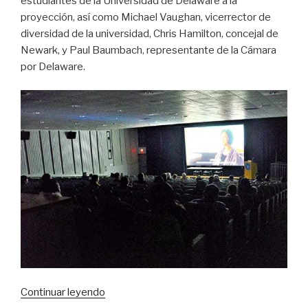
estudiantes de la Universidad de Delaware a la
proyección, así como Michael Vaughan, vicerrector de
diversidad de la universidad, Chris Hamilton, concejal de
Newark, y Paul Baumbach, representante de la Cámara
por Delaware.
«La
Continuar leyendo
Universidad