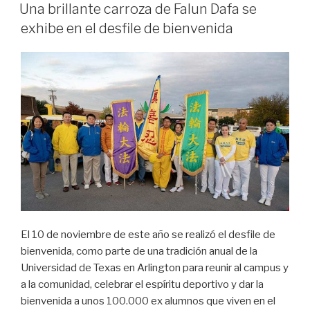
EL
en
Una brillante carroza de Falun Dafa se
la
exhibe en el desfile de bienvenida
Universidad
de
Delaware»
El 10 de noviembre de este año se realizó el desfile de
bienvenida, como parte de una tradición anual de la
Universidad de Texas en Arlington para reunir al campus y
a la comunidad, celebrar el espíritu deportivo y dar la
bienvenida a unos 100.000 ex alumnos que viven en el