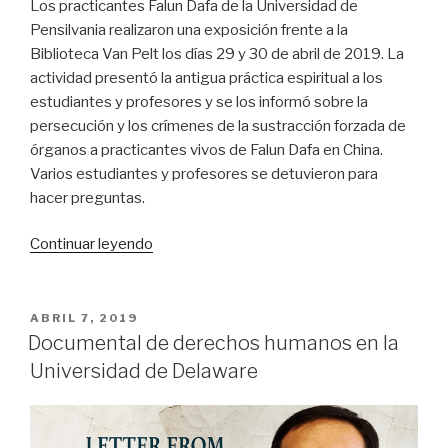
Los practicantes Falun Dafa de la Universidad de
Pensilvania realizaron una exposición frente a la
Biblioteca Van Pelt los días 29 y 30 de abril de 2019. La
actividad presentó la antigua práctica espiritual a los
estudiantes y profesores y se los informó sobre la
persecución y los crímenes de la sustracción forzada de
órganos a practicantes vivos de Falun Dafa en China.
Varios estudiantes y profesores se detuvieron para
hacer preguntas.
«Universidad
Continuar leyendo
de
Pensilvania:
el
PUBLICADO
ABRIL 7, 2019
EL
Club
Documental de derechos humanos en la
de
Universidad de Delaware
Falun
Dafa
lleva