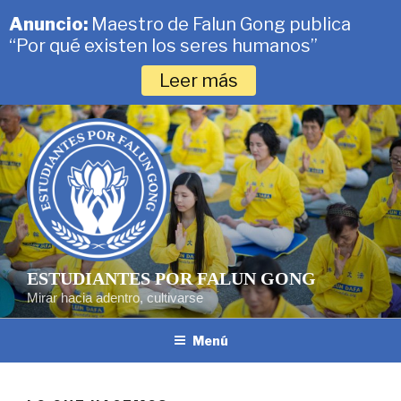
Anuncio:
Maestro de Falun Gong publica
“Por qué existen los seres humanos”
Leer más
Saltar
al
contenido
ESTUDIANTES POR FALUN GONG
Mirar hacia adentro, cultivarse
Menú