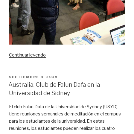
«Reuniones
Continuar leyendo
y
talleres
de
PUBLICADO
SEPTIEMBRE 8, 2019
EL
meditación
Australia: Club de Falun Dafa en la
con
Universidad de Sidney
el
club
El club Falun Dafa de la Universidad de Sydney (USYD)
Falun
tiene reuniones semanales de meditación en el campus
Dafa
para los estudiantes de la universidad. En estas
en
reuniones, los estudiantes pueden realizar los cuatro
la