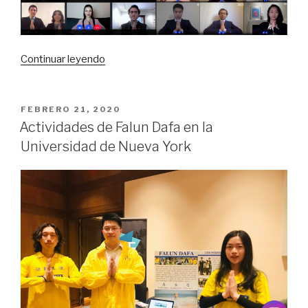
«​
Continuar leyendo
Conferencia
Internacional
de
PUBLICADO
FEBRERO 21, 2020
EL
Intercambio
Actividades de Falun Dafa en la
de
Universidad de Nueva York
Experiencias
de
cultivación
de
jóvenes
practicantes
de
Falun
Dafa
2020