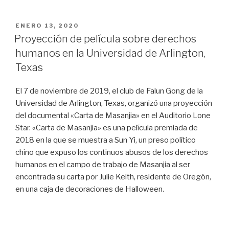
de
Delaware
PUBLICADO
ENERO 13, 2020
EL
proyecta
Proyección de película sobre derechos
el
humanos en la Universidad de Arlington,
documental
Texas
«En
el
El 7 de noviembre de 2019, el club de Falun Gong de la
nombre
Universidad de Arlington, Texas, organizó una proyección
de
del documental «Carta de Masanjia» en el Auditorio Lone
Confucio»»
Star. «Carta de Masanjia» es una película premiada de
2018 en la que se muestra a Sun Yi, un preso político
chino que expuso los continuos abusos de los derechos
humanos en el campo de trabajo de Masanjia al ser
encontrada su carta por Julie Keith, residente de Oregón,
en una caja de decoraciones de Halloween.