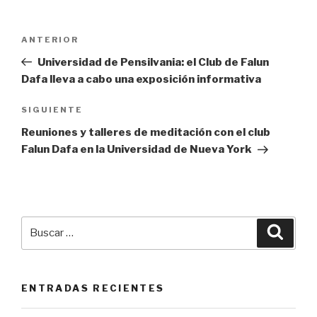
Navegación
Entrada
ANTERIOR
de
anterior:
Universidad de Pensilvania: el Club de Falun
entradas
Dafa lleva a cabo una exposición informativa
Siguiente
SIGUIENTE
entrada
Reuniones y talleres de meditación con el club
Falun Dafa en la Universidad de Nueva York
Buscar
Busca
por:
ENTRADAS RECIENTES