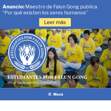
Anuncio:
Maestro de Falun Gong publica
“Por qué existen los seres humanos”
Leer más
Saltar
al
contenido
ESTUDIANTES POR FALUN GONG
Mirar hacia adentro, cultivarse
Menú