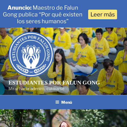
Anuncio:
Maestro de Falun
Gong publica “Por qué existen
Leer más
los seres humanos”
Saltar
al
contenido
ESTUDIANTES POR FALUN GONG
Mirar hacia adentro, cultivarse
Menú